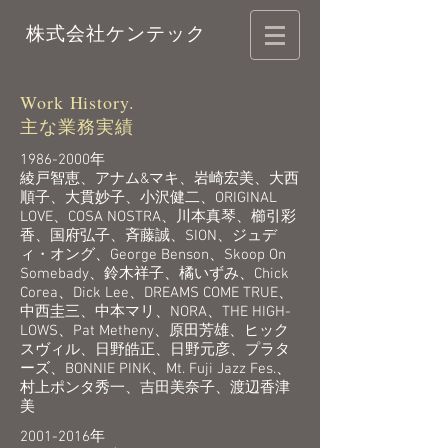
株式会社ケンテック
Work History.
主な業務実績
1986-2000
年
綾戸智恵、アナム&マキ、岩崎宏美、大西
順子、大貫妙子、小沢健二、ORIGINAL
LOVE、COSA NOSTRA、川本真琴、櫛引彩
香、国府弘子、斉藤誠、SION、ジュデ
ィ・オング、George Benson、Skoop On
Somebady、鈴木祥子、橘いずみ、Chick
Corea、Dick Lee、DREAMS COME TRUE、
中西圭三、中本マリ、NORA、THE HIGH-
LOWS、Pat Metheny、原田芳雄、ヒック
スヴィル、日野皓正、日野元彦、プラタ
ーズ、BONNIE PINK、Mt. Fuji Jazz Fes.、
村上ポンタ秀一、吉田美奈子、渡辺香津
美
2001-2016
年