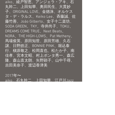
aiko、綾戸智恵、アンジェラ・アキ、石
丸幹二、上田知華、奥田民生、大貫妙
子、ORIGINAL LOVE、金徳洙、オルケス
タ・デ・ラルス、Keiko Lee、斉藤誠、佐
藤竹善、João Gilberto、女子十二楽坊、
SODA GREEN、TKY、寺井尚子、TOKU、
DREAMS COME TRUE、Neet Beats、
NORA、THE HIGH-LOWS、Pat Metheny、
馬場俊英、原田知世、原田芳雄、久石
譲、日野皓正、BONNIE PINK、堀込泰
行、槇原敬之、松岡直也、松たか子、南
佳孝、宮本文昭、村上ポンタ秀一、森広
隆、森山直太朗、矢野顕子、山中千尋、
吉田美奈子、渡辺香津美
2017年〜
aiko、
石丸幹二
、上田知華、
江戸川Jazz
N
ight
、大方斐紗子、
大貫妙子
、小沢健
二、
ORIGINAL LOVE
、OLDCODEX、金徳
洙、
小松亮太
、佐野元春、
狩猟音楽祭
、
Slow LIVE
、ソン・シギョン、
テイルズオ
ブオーケストラ
、東京JAZZ、徳永英明、
畠山美由紀
、初音ミクシンフォニー、
ハ
ニワオールスターズ
、
馬場俊英
、原田知